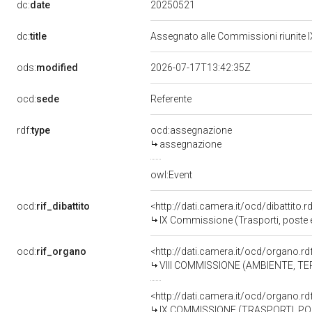
20250521
dc:
date
dc:
title
Assegnato alle Commissioni riunite IX
ods:
modified
2026-07-17T13:42:35Z
ocd:
sede
Referente
rdf:
type
ocd:assegnazione
assegnazione
owl:Event
ocd:
rif_dibattito
<http://dati.camera.it/ocd/dibattito
IX Commissione (Trasporti, poste 
ocd:
rif_organo
<http://dati.camera.it/ocd/organo.r
VIII COMMISSIONE (AMBIENTE, TE
<http://dati.camera.it/ocd/organo.r
IX COMMISSIONE (TRASPORTI, P