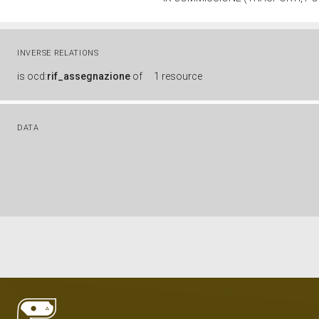
INVERSE RELATIONS
is
ocd:
rif_assegnazione
of
1 resource
DATA