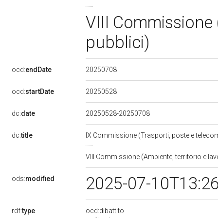
VIII Commissione (
pubblici)
20250708
ocd:
endDate
20250528
ocd:
startDate
dc:
date
20250528-20250708
dc:
title
IX Commissione (Trasporti, poste e teleco
VIII Commissione (Ambiente, territorio e lav
2025-07-10T13:2
ods:
modified
rdf:
type
ocd:dibattito