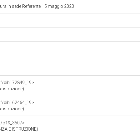
ura in sede Referente il 5 maggio 2023
.rdf/dib172849_19>
e istruzione)
.rdf/dib162464_19>
e istruzione)
df/o19_3507>
NZA E ISTRUZIONE)