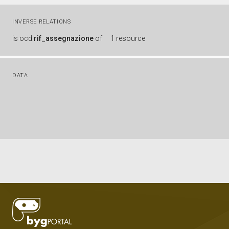
INVERSE RELATIONS
is
ocd:
rif_assegnazione
of
1 resource
DATA