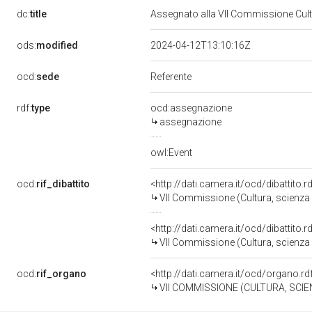
dc:
title
Assegnato alla VII Commissione Cult
ods:
modified
2024-04-12T13:10:16Z
ocd:
sede
Referente
rdf:
type
ocd:assegnazione
assegnazione
owl:Event
ocd:
rif_dibattito
<http://dati.camera.it/ocd/dibattito
VII Commissione (Cultura, scienza 
<http://dati.camera.it/ocd/dibattito
VII Commissione (Cultura, scienza 
ocd:
rif_organo
<http://dati.camera.it/ocd/organo.r
VII COMMISSIONE (CULTURA, SCIE