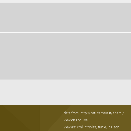
data from:
http://dati.camera.it/sparql/
view on LodLive
view as:
xml
,
ntriples
,
turtle
,
ld+json