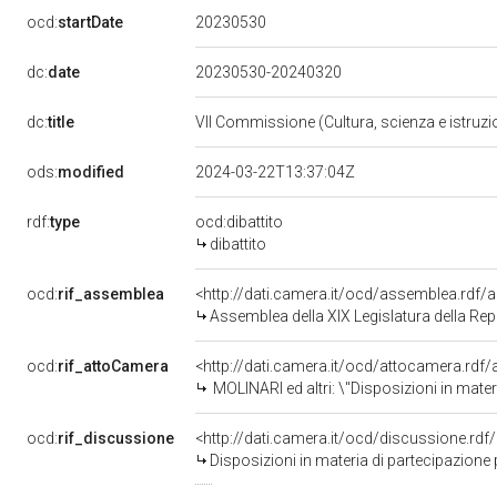
20230530
ocd:
startDate
dc:
date
20230530-20240320
dc:
title
VII Commissione (Cultura, scienza e istruz
ods:
modified
2024-03-22T13:37:04Z
rdf:
type
ocd:dibattito
dibattito
ocd:
rif_assemblea
<http://dati.camera.it/ocd/assemblea.rdf/
Assemblea della XIX Legislatura della Re
ocd:
rif_attoCamera
<http://dati.camera.it/ocd/attocamera.rdf
MOLINARI ed altri: \"Disposizioni in materia di partecipazione popolare alla titolarit&agrave; di azioni
ocd:
rif_discussione
<http://dati.camera.it/ocd/discussione.rd
Disposizioni in materia di partecipazione popolare alla titolarità di azi