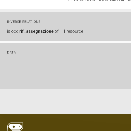
INVERSE RELATIONS
is
ocd:
rif_assegnazione
of
1 resource
DATA