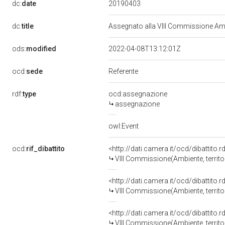
20190403
dc:
date
dc:
title
Assegnato alla VIII Commissione Ambi
ods:
modified
2022-04-08T13:12:01Z
ocd:
sede
Referente
rdf:
type
ocd:assegnazione
assegnazione
owl:Event
ocd:
rif_dibattito
<http://dati.camera.it/ocd/dibattito
VIII Commissione(Ambiente, territori
<http://dati.camera.it/ocd/dibattito
VIII Commissione(Ambiente, territori
<http://dati.camera.it/ocd/dibattito
VIII Commissione(Ambiente, territori