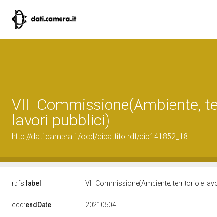
VIII Commissione(Ambiente, ter
lavori pubblici)
http://dati.camera.it/ocd/dibattito.rdf/dib141852_18
rdfs:
label
VIII Commissione(Ambiente, territorio e lavo
20210504
ocd:
endDate