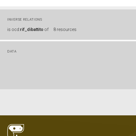
INVERSE RELATIONS
is
ocd:
rif_dibattito
of
8 resources
DATA