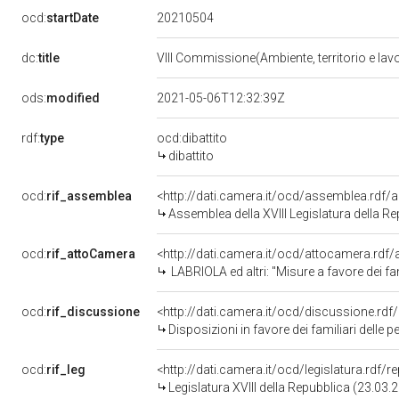
20210504
ocd:
startDate
dc:
title
VIII Commissione(Ambiente, territorio e lavo
ods:
modified
2021-05-06T12:32:39Z
rdf:
type
ocd:dibattito
dibattito
ocd:
rif_assemblea
<http://dati.camera.it/ocd/assemblea.rdf/
Assemblea della XVIII Legislatura della R
ocd:
rif_attoCamera
<http://dati.camera.it/ocd/attocamera.rd
LABRIOLA ed altri: "Misure a favore dei familiari delle vittime
ocd:
rif_discussione
<http://dati.camera.it/ocd/discussione.rd
Disposizioni in favore dei familiari delle persone decedute a seguito degli eventi sism
ocd:
rif_leg
<http://dati.camera.it/ocd/legislatura.rdf/
Legislatura XVIII della Repubblica (23.03