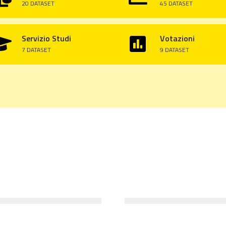
20 DATASET
45 DATASET
Servizio Studi
Votazioni


7 DATASET
9 DATASET
10 LUGLIO 2024