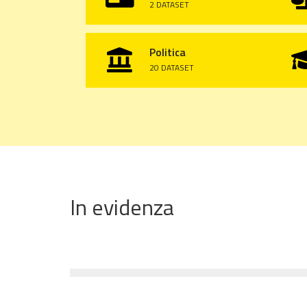
2 DATASET
Politica

20 DATASET
In evidenza
18 DICEMBRE 2024