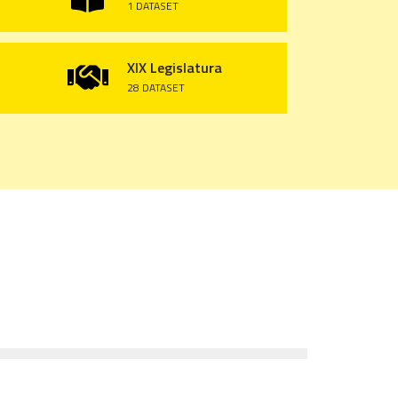
1 DATASET
XIX Legislatura

28 DATASET