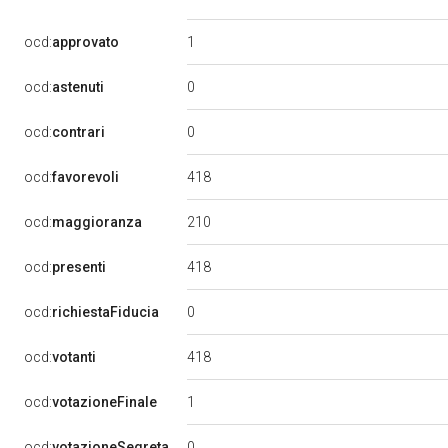
1
ocd:
approvato
0
ocd:
astenuti
0
ocd:
contrari
418
ocd:
favorevoli
210
ocd:
maggioranza
418
ocd:
presenti
0
ocd:
richiestaFiducia
418
ocd:
votanti
1
ocd:
votazioneFinale
0
ocd:
votazioneSegreta