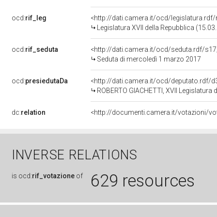
ocd:
rif_leg
<http://dati.camera.it/ocd/legislatura.rdf
Legislatura XVII della Repubblica (15.0
ocd:
rif_seduta
<http://dati.camera.it/ocd/seduta.rdf/s1
Seduta di mercoledì 1 marzo 2017
ocd:
presiedutaDa
<http://dati.camera.it/ocd/deputato.rdf
ROBERTO GIACHETTI, XVII Legislatura d
dc:
relation
INVERSE RELATIONS
629 resources
is
ocd:
rif_votazione
of