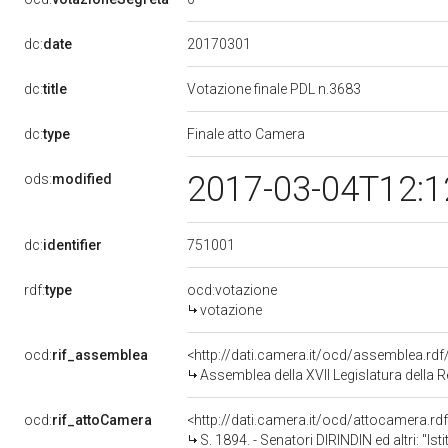
20170301
dc:
date
dc:
title
Votazione finale PDL n.3683
dc:
type
Finale atto Camera
2017-03-04T12:1
ods:
modified
751001
dc:
identifier
rdf:
type
ocd:votazione
votazione
ocd:
rif_assemblea
<http://dati.camera.it/ocd/assemblea.rd
Assemblea della XVII Legislatura della 
ocd:
rif_attoCamera
<http://dati.camera.it/ocd/attocamera.r
S. 1894. - Senatori DIRINDIN ed altri: "Istituzione della 