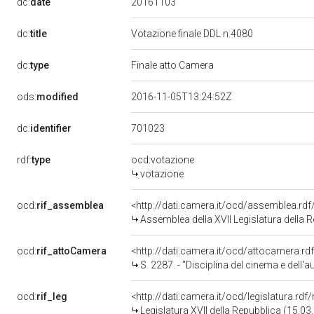
20161103
dc:
date
dc:
title
Votazione finale DDL n.4080
dc:
type
Finale atto Camera
ods:
modified
2016-11-05T13:24:52Z
701023
dc:
identifier
rdf:
type
ocd:votazione
votazione
ocd:
rif_assemblea
<http://dati.camera.it/ocd/assemblea.rd
Assemblea della XVII Legislatura della 
ocd:
rif_attoCamera
<http://dati.camera.it/ocd/attocamera.r
S. 2287. - "Disciplina del cinema e dell
ocd:
rif_leg
<http://dati.camera.it/ocd/legislatura.rdf
Legislatura XVII della Repubblica (15.0