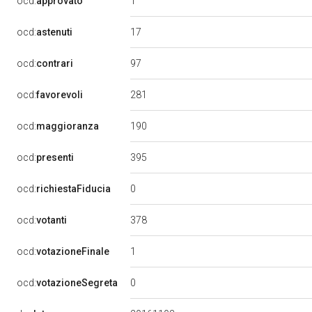
1
ocd:
approvato
17
ocd:
astenuti
97
ocd:
contrari
281
ocd:
favorevoli
190
ocd:
maggioranza
395
ocd:
presenti
0
ocd:
richiestaFiducia
378
ocd:
votanti
1
ocd:
votazioneFinale
0
ocd:
votazioneSegreta