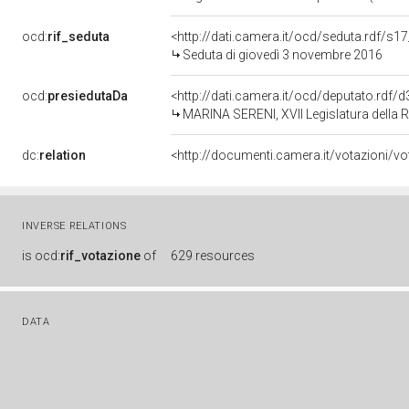
ocd:
rif_seduta
<http://dati.camera.it/ocd/seduta.rdf/s1
Seduta di giovedì 3 novembre 2016
ocd:
presiedutaDa
<http://dati.camera.it/ocd/deputato.rdf
MARINA SERENI, XVII Legislatura della 
dc:
relation
INVERSE RELATIONS
is
ocd:
rif_votazione
of
629 resources
DATA