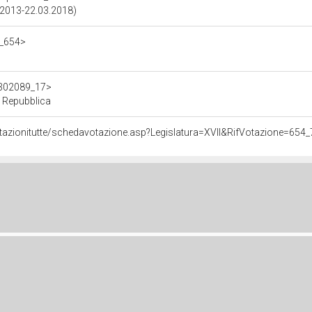
3.2013-22.03.2018)
7_654>
/d302089_17>
a Repubblica
otazionitutte/schedavotazione.asp?Legislatura=XVII&RifVotazione=654_