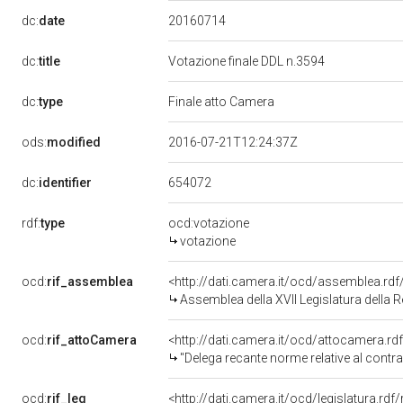
20160714
dc:
date
dc:
title
Votazione finale DDL n.3594
dc:
type
Finale atto Camera
ods:
modified
2016-07-21T12:24:37Z
654072
dc:
identifier
rdf:
type
ocd:votazione
votazione
ocd:
rif_assemblea
<http://dati.camera.it/ocd/assemblea.rd
Assemblea della XVII Legislatura della 
ocd:
rif_attoCamera
<http://dati.camera.it/ocd/attocamera.r
"Delega recante norme relative al contrast
ocd:
rif_leg
<http://dati.camera.it/ocd/legislatura.rdf