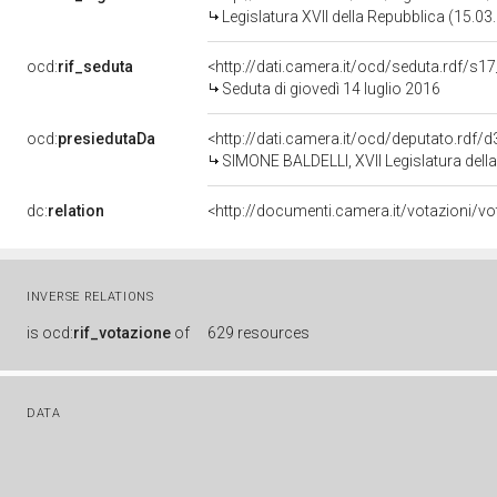
Legislatura XVII della Repubblica (15.0
ocd:
rif_seduta
<http://dati.camera.it/ocd/seduta.rdf/s1
Seduta di giovedì 14 luglio 2016
ocd:
presiedutaDa
<http://dati.camera.it/ocd/deputato.rdf
SIMONE BALDELLI, XVII Legislatura dell
dc:
relation
<http://documenti.camera.it/votazioni/v
INVERSE RELATIONS
is
ocd:
rif_votazione
of
629 resources
DATA