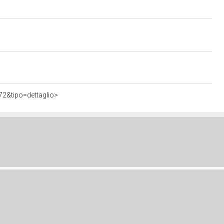
72&tipo=dettaglio>