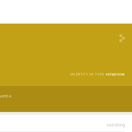
votazione
AN ENTITY OF TYPE:
venti e
xsd:string