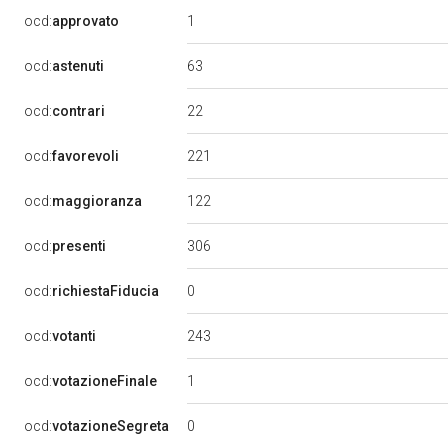
1
ocd:
approvato
63
ocd:
astenuti
22
ocd:
contrari
221
ocd:
favorevoli
122
ocd:
maggioranza
306
ocd:
presenti
0
ocd:
richiestaFiducia
243
ocd:
votanti
1
ocd:
votazioneFinale
0
ocd:
votazioneSegreta