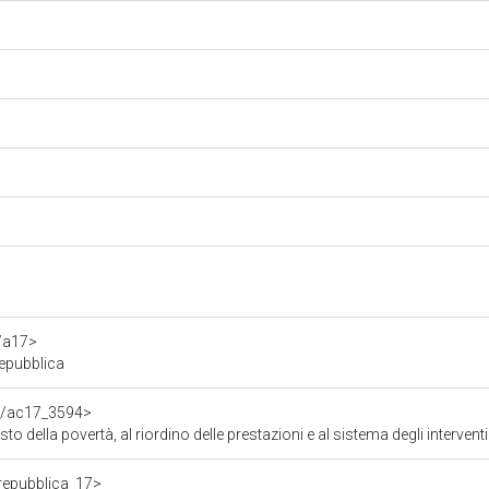
f/a17>
Repubblica
df/ac17_3594>
o della povertà, al riordino delle prestazioni e al sistema degli interventi 
/repubblica_17>