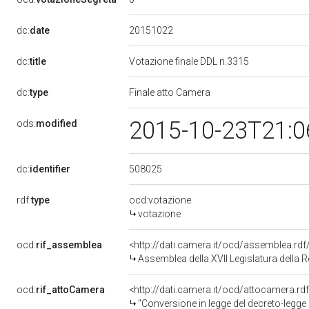
20151022
dc:
date
dc:
title
Votazione finale DDL n.3315
dc:
type
Finale atto Camera
2015-10-23T21:0
ods:
modified
508025
dc:
identifier
rdf:
type
ocd:votazione
votazione
ocd:
rif_assemblea
<http://dati.camera.it/ocd/assemblea.rd
Assemblea della XVII Legislatura della 
ocd:
rif_attoCamera
<http://dati.camera.it/ocd/attocamera.r
"Conversione in legge del decreto-legge 20 settembre 2