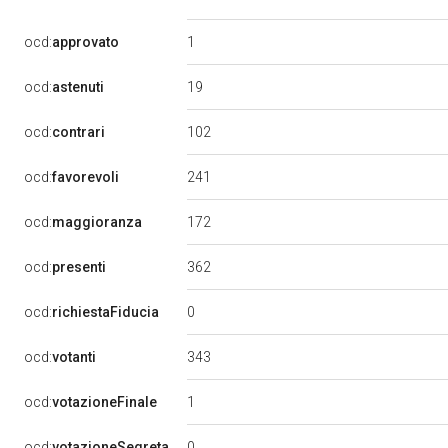
1
ocd:
approvato
19
ocd:
astenuti
102
ocd:
contrari
241
ocd:
favorevoli
172
ocd:
maggioranza
362
ocd:
presenti
0
ocd:
richiestaFiducia
343
ocd:
votanti
1
ocd:
votazioneFinale
0
ocd:
votazioneSegreta