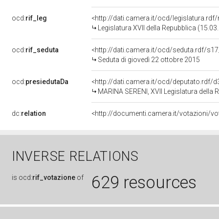
ocd:
rif_leg
<http://dati.camera.it/ocd/legislatura.rdf
Legislatura XVII della Repubblica (15.0
ocd:
rif_seduta
<http://dati.camera.it/ocd/seduta.rdf/s1
Seduta di giovedì 22 ottobre 2015
ocd:
presiedutaDa
<http://dati.camera.it/ocd/deputato.rdf
MARINA SERENI, XVII Legislatura della 
dc:
relation
INVERSE RELATIONS
629 resources
is
ocd:
rif_votazione
of