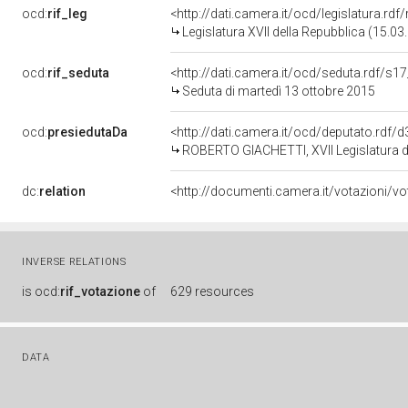
ocd:
rif_leg
<http://dati.camera.it/ocd/legislatura.rdf
Legislatura XVII della Repubblica (15.0
ocd:
rif_seduta
<http://dati.camera.it/ocd/seduta.rdf/s1
Seduta di martedì 13 ottobre 2015
ocd:
presiedutaDa
<http://dati.camera.it/ocd/deputato.rdf
ROBERTO GIACHETTI, XVII Legislatura d
dc:
relation
<http://documenti.camera.it/votazioni/v
INVERSE RELATIONS
is
ocd:
rif_votazione
of
629 resources
DATA