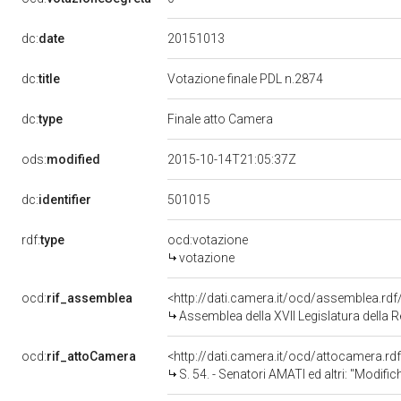
20151013
dc:
date
dc:
title
Votazione finale PDL n.2874
dc:
type
Finale atto Camera
ods:
modified
2015-10-14T21:05:37Z
501015
dc:
identifier
rdf:
type
ocd:votazione
votazione
ocd:
rif_assemblea
<http://dati.camera.it/ocd/assemblea.rd
Assemblea della XVII Legislatura della 
ocd:
rif_attoCamera
<http://dati.camera.it/ocd/attocamera.r
S. 54. - Senatori AMATI ed altri: "Modifiche all'articolo 3 della legge 13 ottobre 