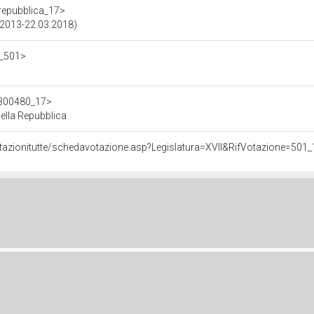
/repubblica_17>
3.2013-22.03.2018)
7_501>
/d300480_17>
ella Repubblica
otazionitutte/schedavotazione.asp?Legislatura=XVII&RifVotazione=501_