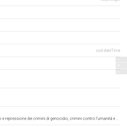
xsd:dateTime
li 6, 7 e 8 dello statuto della Corte penale internazionale, e modifica all'articolo 414 del codice penale" (approvata dal Senato) (2874)