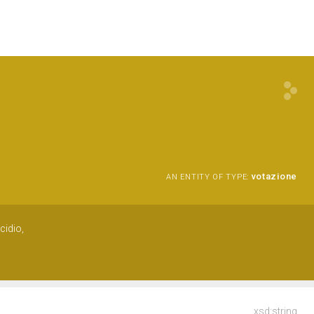
votazione
AN ENTITY OF TYPE:
cidio,
xsd:string