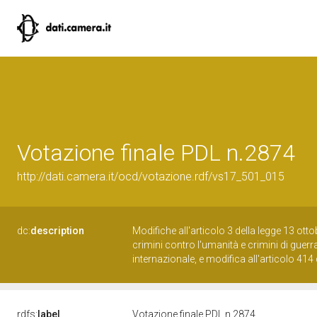
Votazione finale PDL n.2874
http://dati.camera.it/ocd/votazione.rdf/vs17_501_015
dc:
description
Modifiche all'articolo 3 della legge 13 ott
crimini contro l'umanità e crimini di guerra,
internazionale, e modifica all'articolo 41
rdfs:
label
Votazione finale PDL n.2874