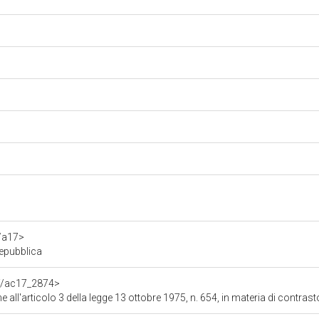
f/a17>
Repubblica
df/ac17_2874>
1975, n. 654, in materia di contrasto e repressione dei crimini di genocidio, crimini contro l'umanità e crimini di guerra, come definiti dagli artico