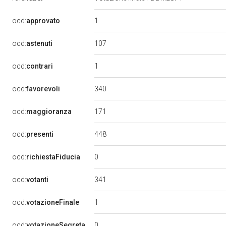
1
ocd:
approvato
107
ocd:
astenuti
1
ocd:
contrari
340
ocd:
favorevoli
171
ocd:
maggioranza
448
ocd:
presenti
0
ocd:
richiestaFiducia
341
ocd:
votanti
1
ocd:
votazioneFinale
0
ocd:
votazioneSegreta