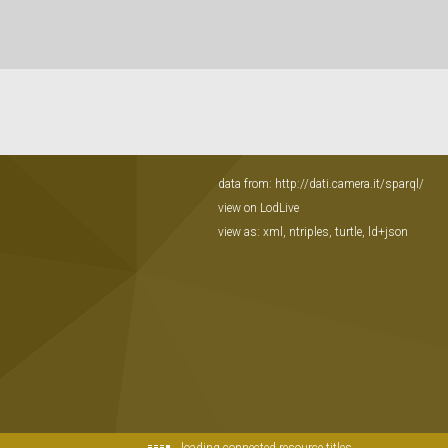
data from:
http://dati.camera.it/sparql/
view on LodLive
view as:
xml
,
ntriples
,
turtle
,
ld+json