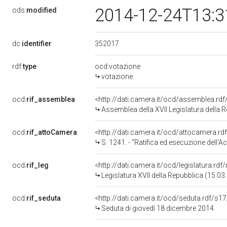
2014-12-24T13:3
ods:
modified
352017
dc:
identifier
rdf:
type
ocd:votazione
votazione
ocd:
rif_assemblea
<http://dati.camera.it/ocd/assemblea.rd
Assemblea della XVII Legislatura della 
ocd:
rif_attoCamera
<http://dati.camera.it/ocd/attocamera.r
S. 1241. - "Ratifica ed esecuzione dell'Accordo di cooperazione tra il Governo della Repubblica ital
ocd:
rif_leg
<http://dati.camera.it/ocd/legislatura.rdf
Legislatura XVII della Repubblica (15.0
ocd:
rif_seduta
<http://dati.camera.it/ocd/seduta.rdf/s1
Seduta di giovedì 18 dicembre 2014