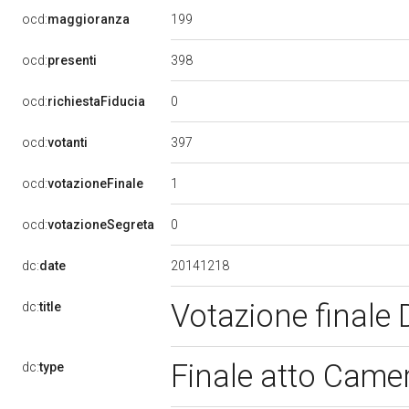
199
ocd:
maggioranza
398
ocd:
presenti
0
ocd:
richiestaFiducia
397
ocd:
votanti
1
ocd:
votazioneFinale
0
ocd:
votazioneSegreta
20141218
dc:
date
Votazione finale
dc:
title
Finale atto Came
dc:
type