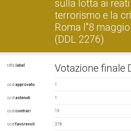
sulla lotta ai reat
terrorismo e la cr
Roma l''8 maggio
(DDL 2276)
Votazione finale
rdfs:
label
1
ocd:
approvato
1
ocd:
astenuti
19
ocd:
contrari
378
ocd:
favorevoli