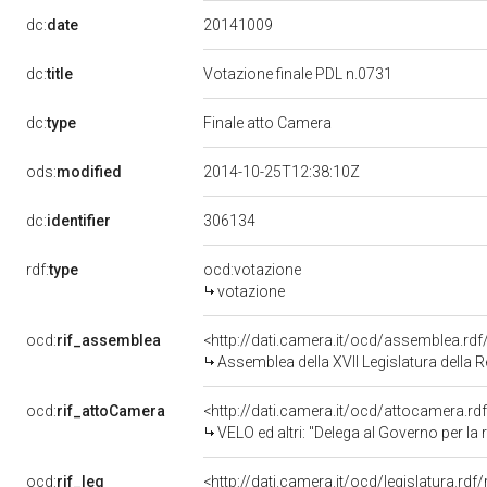
20141009
dc:
date
dc:
title
Votazione finale PDL n.0731
dc:
type
Finale atto Camera
ods:
modified
2014-10-25T12:38:10Z
306134
dc:
identifier
rdf:
type
ocd:votazione
votazione
ocd:
rif_assemblea
<http://dati.camera.it/ocd/assemblea.rd
Assemblea della XVII Legislatura della 
ocd:
rif_attoCamera
<http://dati.camera.it/ocd/attocamera.r
VELO ed altri: "Delega al Governo per la rif
ocd:
rif_leg
<http://dati.camera.it/ocd/legislatura.rdf