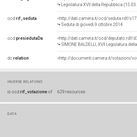
Legislatura XVII della Repubblica (15.0
ocd:
rif_seduta
<http://dati.camera.it/ocd/seduta.rdf/s1
Seduta di giovedì 9 ottobre 2014
ocd:
presiedutaDa
<http://dati.camera.it/ocd/deputato.rdf
SIMONE BALDELLI, XVII Legislatura dell
dc:
relation
INVERSE RELATIONS
is
ocd:
rif_votazione
of
629 resources
DATA