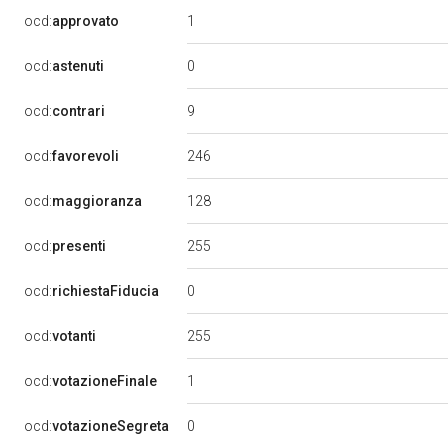
1
ocd:
approvato
0
ocd:
astenuti
9
ocd:
contrari
246
ocd:
favorevoli
128
ocd:
maggioranza
255
ocd:
presenti
0
ocd:
richiestaFiducia
255
ocd:
votanti
1
ocd:
votazioneFinale
0
ocd:
votazioneSegreta