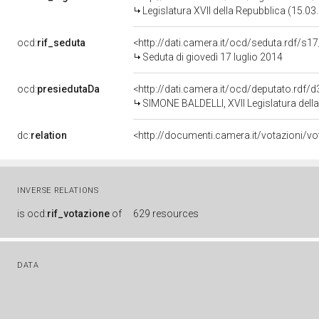
Legislatura XVII della Repubblica (15.0
ocd:
rif_seduta
<http://dati.camera.it/ocd/seduta.rdf/s1
Seduta di giovedì 17 luglio 2014
ocd:
presiedutaDa
<http://dati.camera.it/ocd/deputato.rdf
SIMONE BALDELLI, XVII Legislatura dell
dc:
relation
INVERSE RELATIONS
is
ocd:
rif_votazione
of
629 resources
DATA