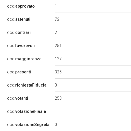
1
ocd:
approvato
72
ocd:
astenuti
2
ocd:
contrari
251
ocd:
favorevoli
127
ocd:
maggioranza
325
ocd:
presenti
0
ocd:
richiestaFiducia
253
ocd:
votanti
1
ocd:
votazioneFinale
0
ocd:
votazioneSegreta