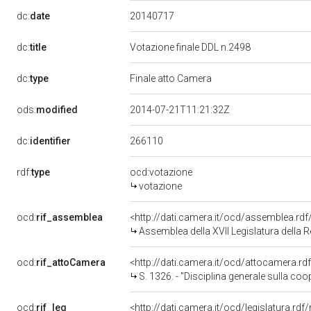
20140717
dc:
date
dc:
title
Votazione finale DDL n.2498
dc:
type
Finale atto Camera
ods:
modified
2014-07-21T11:21:32Z
266110
dc:
identifier
rdf:
type
ocd:votazione
votazione
ocd:
rif_assemblea
<http://dati.camera.it/ocd/assemblea.rd
Assemblea della XVII Legislatura della 
ocd:
rif_attoCamera
<http://dati.camera.it/ocd/attocamera.r
S. 1326. - "Disciplina generale sulla co
ocd:
rif_leg
<http://dati.camera.it/ocd/legislatura.rdf