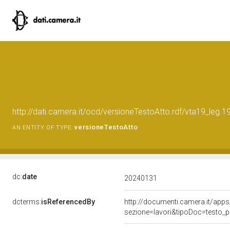
http://dati.camera.it/ocd/versioneTestoAtto.rdf/vta19_leg
versioneTestoAtto
AN ENTITY OF TYPE:
dc:
date
20240131
dcterms:
isReferencedBy
http://documenti.camera.it/a
sezione=lavori&tipoDoc=testo_