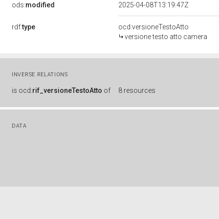
ods:
modified
2025-04-08T13:19:47Z
rdf:
type
ocd:versioneTestoAtto
versione testo atto camera
INVERSE RELATIONS
is
ocd:
rif_versioneTestoAtto
of
8 resources
DATA