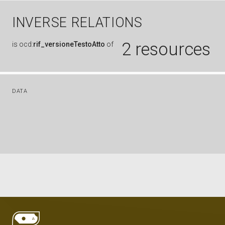
INVERSE RELATIONS
2 resources
is
ocd:
rif_versioneTestoAtto
of
DATA