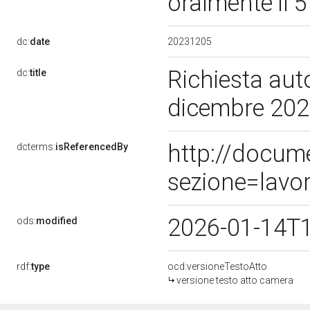
oralmente il 
20231205
dc:
date
Richiesta auto
dc:
title
dicembre 20
http://docum
dcterms:
isReferencedBy
sezione=lavo
2026-01-14T
ods:
modified
rdf:
type
ocd:versioneTestoAtto
versione testo atto camera