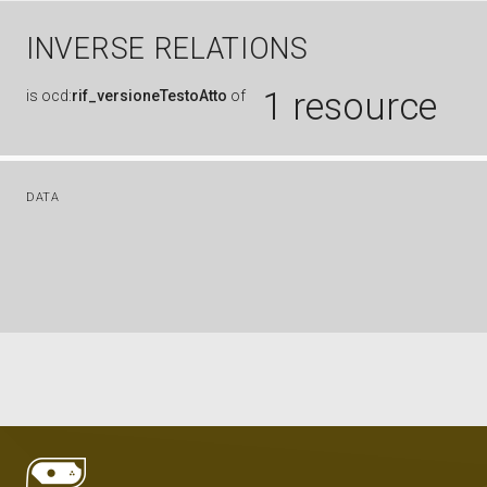
INVERSE RELATIONS
1 resource
is
ocd:
rif_versioneTestoAtto
of
DATA