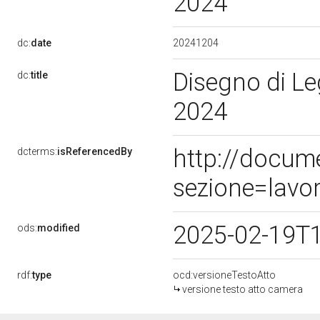
2024
20241204
dc:
date
Disegno di Le
dc:
title
2024
http://docum
dcterms:
isReferencedBy
sezione=lavo
2025-02-19T
ods:
modified
rdf:
type
ocd:versioneTestoAtto
versione testo atto camera