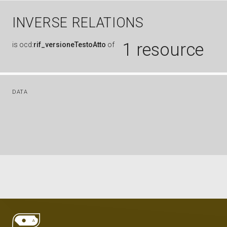
INVERSE RELATIONS
1 resource
is
ocd:
rif_versioneTestoAtto
of
DATA