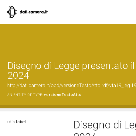
Disegno di Legge presentato i
2024
http://dati.camera.it/ocd/versioneTestoAtto.rdf/vta19_le
versioneTestoAtto
AN ENTITY OF TYPE:
Disegno di Le
rdfs:
label