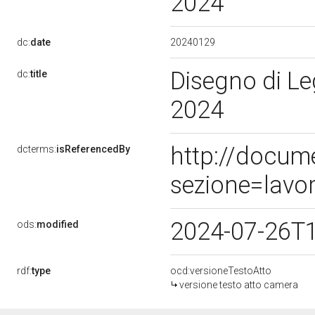
2024
20240129
dc:
date
Disegno di Le
dc:
title
2024
http://docum
dcterms:
isReferencedBy
sezione=lavo
2024-07-26T
ods:
modified
rdf:
type
ocd:versioneTestoAtto
versione testo atto camera