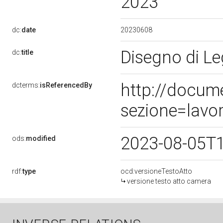
2023
20230608
dc:
date
Disegno di Le
dc:
title
http://docum
dcterms:
isReferencedBy
sezione=lavo
2023-08-05T
ods:
modified
rdf:
type
ocd:versioneTestoAtto
versione testo atto camera