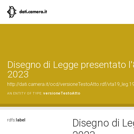
Disegno di Legge presentato l
2023
http://dati.camera.it/ocd/versioneTestoAtto.rdf/vta19_le
versioneTestoAtto
AN ENTITY OF TYPE:
Disegno di Le
rdfs:
label