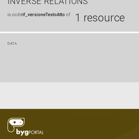
INVERSE RELATIONS
1 resource
is
ocd:
rif_versioneTestoAtto
of
DATA