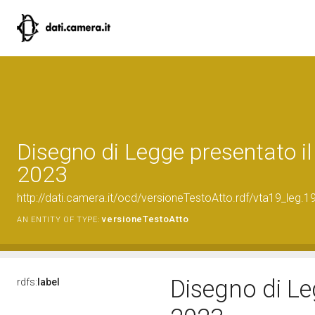
Disegno di Legge presentato i
2023
http://dati.camera.it/ocd/versioneTestoAtto.rdf/vta19_le
versioneTestoAtto
AN ENTITY OF TYPE:
Disegno di Le
rdfs:
label