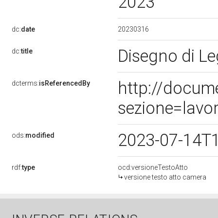
2023
20230316
dc:
date
Disegno di Le
dc:
title
http://docum
dcterms:
isReferencedBy
sezione=lavo
2023-07-14T
ods:
modified
rdf:
type
ocd:versioneTestoAtto
versione testo atto camera