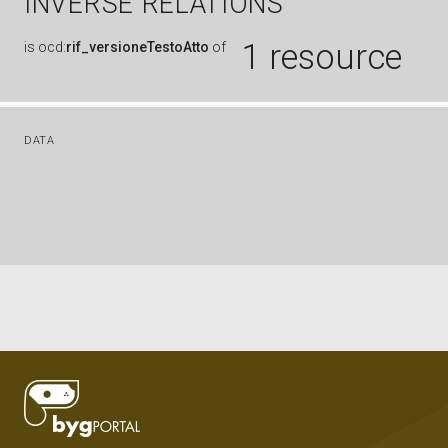
INVERSE RELATIONS
1 resource
is
ocd:
rif_versioneTestoAtto
of
DATA