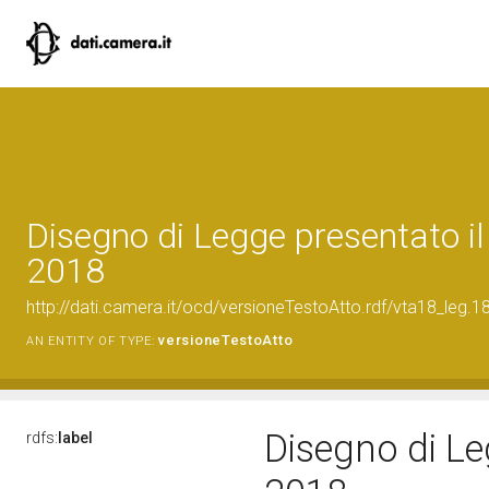
Disegno di Legge presentato i
2018
http://dati.camera.it/ocd/versioneTestoAtto.rdf/vta18_leg
versioneTestoAtto
AN ENTITY OF TYPE:
Disegno di Le
rdfs:
label