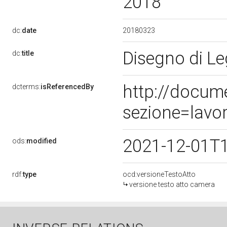
2018
20180323
dc:
date
Disegno di Le
dc:
title
http://docum
dcterms:
isReferencedBy
sezione=lavo
2021-12-01T
ods:
modified
rdf:
type
ocd:versioneTestoAtto
versione testo atto camera