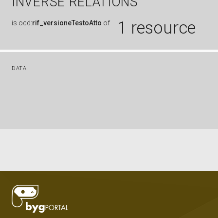
INVERSE RELATIONS
1 resource
is
ocd:
rif_versioneTestoAtto
of
DATA