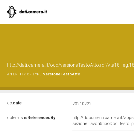
http://dati.camera.it/ocd/versioneTestoAtto.rdf/vta18_le
versioneTestoAtto
AN ENTITY OF TYPE:
dc:
date
20210222
dcterms:
isReferencedBy
http://documenti.camera.it/a
sezione=lavori&tipoDoc=testo_