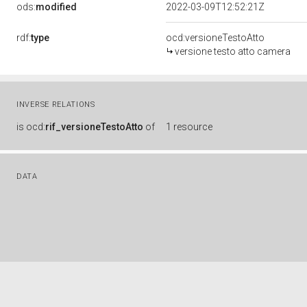
ods:
modified
2022-03-09T12:52:21Z
rdf:
type
ocd:versioneTestoAtto
versione testo atto camera
INVERSE RELATIONS
is
ocd:
rif_versioneTestoAtto
of
1 resource
DATA