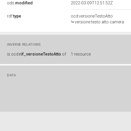
ods:
modified
2022-03-09T12:51:52Z
rdf:
type
ocd:versioneTestoAtto
versione testo atto camera
INVERSE RELATIONS
is
ocd:
rif_versioneTestoAtto
of
1 resource
DATA