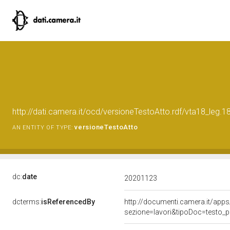
http://dati.camera.it/ocd/versioneTestoAtto.rdf/vta18_le
versioneTestoAtto
AN ENTITY OF TYPE:
dc:
date
20201123
dcterms:
isReferencedBy
http://documenti.camera.it/a
sezione=lavori&tipoDoc=testo_