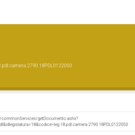
g.18.pdl.camera.2790.18PDL0122050
pps/commonServices/getDocumento.ashx?
pdl&idlegislatura=18&codice=leg.18.pdl.camera.2790.18PDL0122050