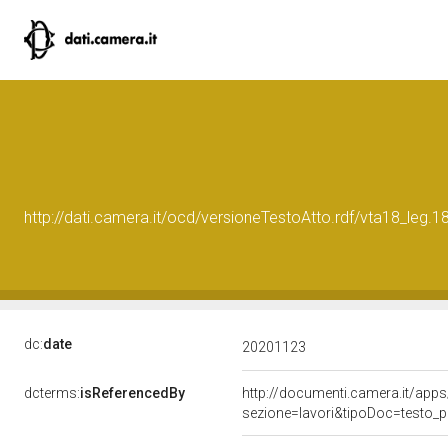
http://dati.camera.it/ocd/versioneTestoAtto.rdf/vta18_le
dc:
date
20201123
dcterms:
isReferencedBy
http://documenti.camera.it/a
sezione=lavori&tipoDoc=testo_