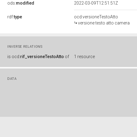
ods:
modified
2022-03-09T12:51:51Z
rdf:
type
ocd:versioneTestoAtto
versione testo atto camera
INVERSE RELATIONS
is
ocd:
rif_versioneTestoAtto
of
1 resource
DATA