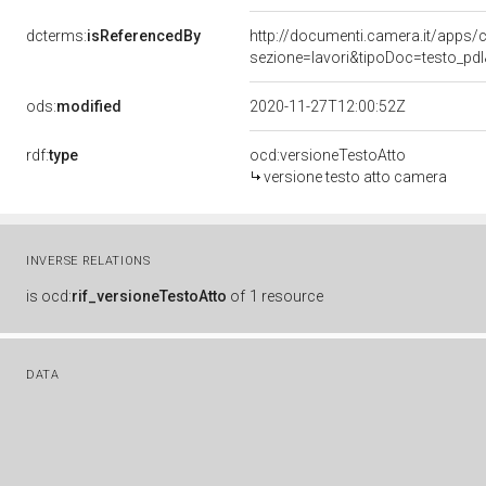
dcterms:
isReferencedBy
http://documenti.camera.it/app
sezione=lavori&tipoDoc=testo_pd
ods:
modified
2020-11-27T12:00:52Z
rdf:
type
ocd:versioneTestoAtto
versione testo atto camera
INVERSE RELATIONS
is
ocd:
rif_versioneTestoAtto
of
1 resource
DATA