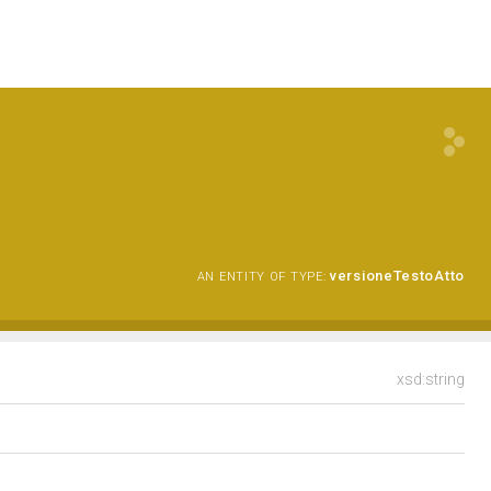
versioneTestoAtto
AN ENTITY OF TYPE:
xsd:string