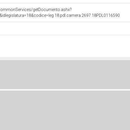
s/commonServices/getDocumento.ashx?
l&idlegislatura=18&codice=leg.18.pdl.camera.2697.18PDL0116590