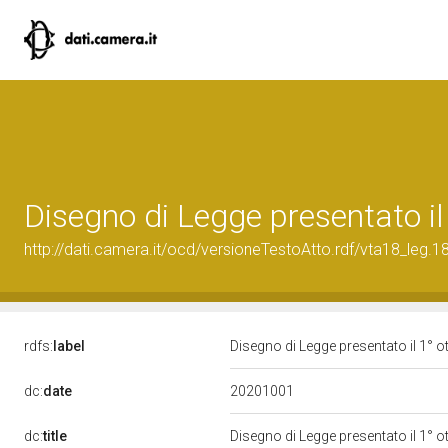
Disegno di Legge presentato il
http://dati.camera.it/ocd/versioneTestoAtto.rdf/vta18_le
rdfs:
label
Disegno di Legge presentato il 1° 
20201001
dc:
date
dc:
title
Disegno di Legge presentato il 1° 