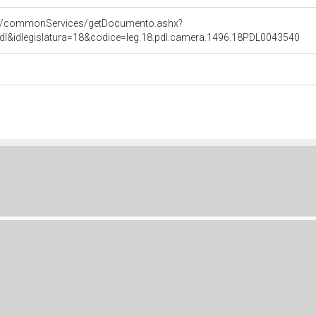
pps/commonServices/getDocumento.ashx?
pdl&idlegislatura=18&codice=leg.18.pdl.camera.1496.18PDL0043540