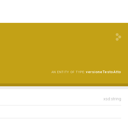
versioneTestoAtto
AN ENTITY OF TYPE:
xsd:string