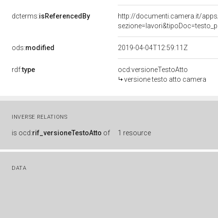
dcterms:
isReferencedBy
http://documenti.camera.it/a
sezione=lavori&tipoDoc=testo_
ods:
modified
2019-04-04T12:59:11Z
rdf:
type
ocd:versioneTestoAtto
versione testo atto camera
INVERSE RELATIONS
is
ocd:
rif_versioneTestoAtto
of
1 resource
DATA