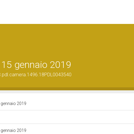
l 15 gennaio 2019
g.18.pdl.camera.1496.18PDL0043540
15 gennaio 2019
15 gennaio 2019