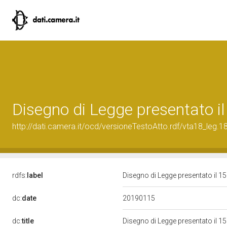
Disegno di Legge presentato i
http://dati.camera.it/ocd/versioneTestoAtto.rdf/vta18_le
rdfs:
label
Disegno di Legge presentato il 
20190115
dc:
date
dc:
title
Disegno di Legge presentato il 