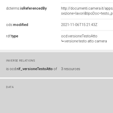
dcterms:
isReferencedBy
http://documenti.camera.it/a
sezione=lavori&tipoDoc=testo_
ods:
modified
2021-11-06T15:21:43Z
rdf:
type
ocd:versioneTestoAtto
versione testo atto camera
INVERSE RELATIONS
is
ocd:
rif_versioneTestoAtto
of
3 resources
DATA