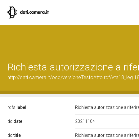
Richiesta autorizzazione a rif
http://dati.camera.it/ocd/versioneTestoAtto.rdf/vta18_le
rdfs:
label
Richiesta autorizzazione a rifer
20211104
dc:
date
dc:
title
Richiesta autorizzazione a rifer