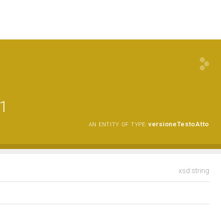
21
versioneTestoAtto
AN ENTITY OF TYPE:
xsd:string