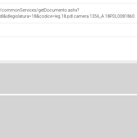
pps/commonServices/getDocumento.ashx?
pdl&idlegislatura=18&codice=leg.18.pdl.camera.1356_A.18PDL0081860