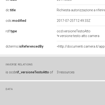
dc:
title
Richiesta autorizzazione a riferi
ods:
modified
2017-07-25T12:49:33Z
rdf:
type
ocd:versioneTestoAtto
versione testo atto camera
dcterms:
isReferencedBy
INVERSE RELATIONS
is
ocd:
rif_versioneTestoAtto
of
3 resources
DATA