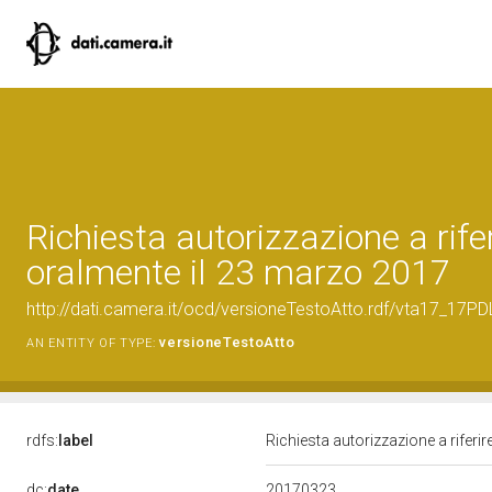
Richiesta autorizzazione a rife
oralmente il 23 marzo 2017
http://dati.camera.it/ocd/versioneTestoAtto.rdf/vta17_17
versioneTestoAtto
AN ENTITY OF TYPE:
rdfs:
label
Richiesta autorizzazione a riferi
20170323
dc:
date