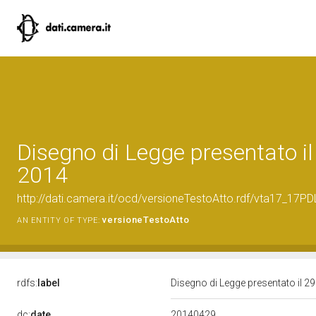
Disegno di Legge presentato il
2014
http://dati.camera.it/ocd/versioneTestoAtto.rdf/vta17_17
versioneTestoAtto
AN ENTITY OF TYPE:
rdfs:
label
Disegno di Legge presentato il 29
20140429
dc:
date