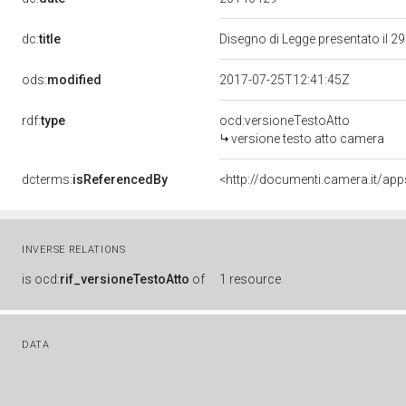
dc:
title
Disegno di Legge presentato il 29
ods:
modified
2017-07-25T12:41:45Z
rdf:
type
ocd:versioneTestoAtto
versione testo atto camera
dcterms:
isReferencedBy
INVERSE RELATIONS
is
ocd:
rif_versioneTestoAtto
of
1 resource
DATA