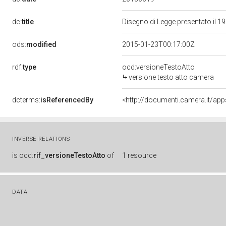
dc:
title
Disegno di Legge presentato il 
ods:
modified
2015-01-23T00:17:00Z
rdf:
type
ocd:versioneTestoAtto
versione testo atto camera
dcterms:
isReferencedBy
INVERSE RELATIONS
is
ocd:
rif_versioneTestoAtto
of
1 resource
DATA