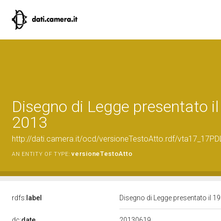
Disegno di Legge presentato i
2013
http://dati.camera.it/ocd/versioneTestoAtto.rdf/vta17_17
versioneTestoAtto
AN ENTITY OF TYPE:
rdfs:
label
Disegno di Legge presentato il 
20130619
dc:
date