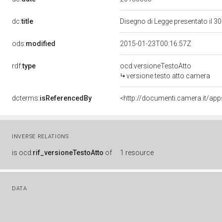
dc:
title
Disegno di Legge presentato il 
ods:
modified
2015-01-23T00:16:57Z
rdf:
type
ocd:versioneTestoAtto
versione testo atto camera
dcterms:
isReferencedBy
INVERSE RELATIONS
is
ocd:
rif_versioneTestoAtto
of
1 resource
DATA