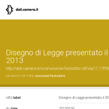
Disegno di Legge presentato i
2013
http://dati.camera.it/ocd/versioneTestoAtto.rdf/vta17_17
versioneTestoAtto
AN ENTITY OF TYPE:
rdfs:
label
Disegno di Legge presentato il 
20130530
dc:
date