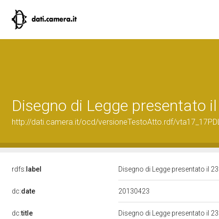
Disegno di Legge presentato il
http://dati.camera.it/ocd/versioneTestoAtto.rdf/vta17_17
rdfs:
label
Disegno di Legge presentato il 23
20130423
dc:
date
dc:
title
Disegno di Legge presentato il 23