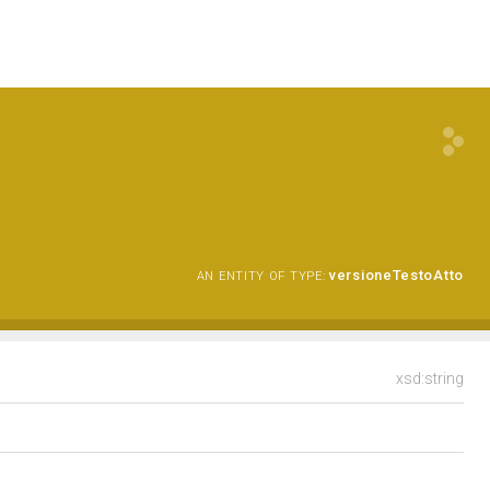
versioneTestoAtto
AN ENTITY OF TYPE:
xsd:string