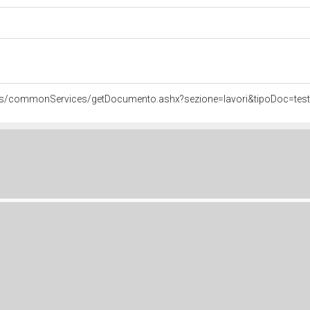
pps/commonServices/getDocumento.ashx?sezione=lavori&tipoDoc=tes