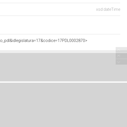
xsd:dateTime
to_pdl&idlegislatura=17&codice=17PDL0002870>