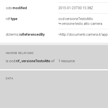
ods:
modified
2015-01-23T00:15:38Z
rdf:
type
ocd:versioneTestoAtto
versione testo atto camera
dcterms:
isReferencedBy
<http://documenti.camera.it/a
INVERSE RELATIONS
is
ocd:
rif_versioneTestoAtto
of
1 resource
DATA