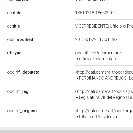
dc:
date
18610218-18650907
dc:
title
VICEPRESIDENTE: Ufficio di Pre
ods:
modified
2015-01-22T17:01:28Z
rdf:
type
ocd:ufficioParlamentare
ufficio Parlamentare
ocd:
rif_deputato
<http://dati.camera.it/ocd/dep
FERDINANDO ANDREUCCI, Legi
ocd:
rif_leg
<http://dati.camera.it/ocd/legi
Legislatura VIII del Regno (1
ocd:
rif_organo
<http://dati.camera.it/ocd/org
Ufficio di Presidenza