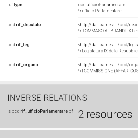
rdf:
type
ocd:ufficioParlamentare
ufficio Parlamentare
ocd:
rif_deputato
<http://dati.camera.it/ocd/de
TOMMASO ALIBRANDI, IX Legis
ocd:
rif_leg
<http://dati.camera.it/ocd/legi
Legislatura IX della Repubbl
ocd:
rif_organo
<http://dati.camera.it/ocd/or
I COMMISSIONE (AFFARI COSTITUZIONAL
INVERSE RELATIONS
2 resources
is
ocd:
rif_ufficioParlamentare
of