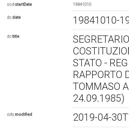
19841010
ocd:
startDate
19841010-1
dc:
date
SEGRETARIO 
dc:
title
COSTITUZIO
STATO - REG
RAPPORTO D
TOMMASO AL
24.09.1985)
2019-04-30T
ods:
modified