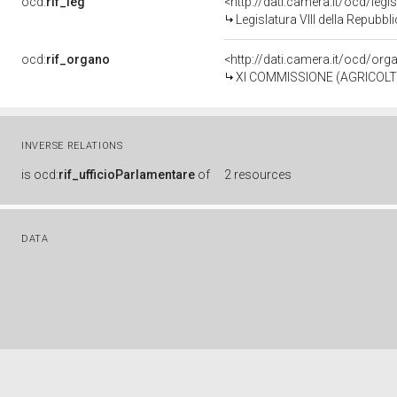
ocd:
rif_leg
<http://dati.camera.it/ocd/legi
Legislatura VIII della Repubb
ocd:
rif_organo
<http://dati.camera.it/ocd/or
XI COMMISSIONE (AGRICOLT
INVERSE RELATIONS
is
ocd:
rif_ufficioParlamentare
of
2 resources
DATA