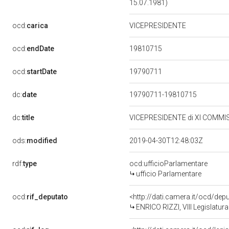
15.07.1981)
ocd:
carica
VICEPRESIDENTE
19810715
ocd:
endDate
19790711
ocd:
startDate
dc:
date
19790711-19810715
dc:
title
VICEPRESIDENTE di XI COMMIS
ods:
modified
2019-04-30T12:48:03Z
rdf:
type
ocd:ufficioParlamentare
ufficio Parlamentare
ocd:
rif_deputato
<http://dati.camera.it/ocd/dep
ENRICO RIZZI, VIII Legislatur