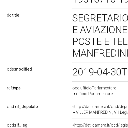
SEGRETARIO
dc:
title
E AVIAZIONE
POSTE E TE
MANFREDINI 
2019-04-30T
ods:
modified
rdf:
type
ocd:ufficioParlamentare
ufficio Parlamentare
ocd:
rif_deputato
<http://dati.camera.it/ocd/de
VILLER MANFREDINI, VIII Legi
ocd:
rif_leg
<http://dati.camera.it/ocd/legi