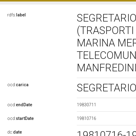
SEGRETARIO
rdfs:
label
(TRASPORTI 
MARINA MER
TELECOMUNI
MANFREDINI 
SEGRETARI
ocd:
carica
19830711
ocd:
endDate
19810716
ocd:
startDate
19810716-1
dc:
date