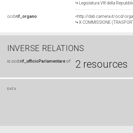
Legislatura VIII della Repubb
ocd:
rif_organo
<http://dati.camera.it/ocd/or
X COMMISSIONE (TRASPORTI
INVERSE RELATIONS
2 resources
is
ocd:
rif_ufficioParlamentare
of
DATA