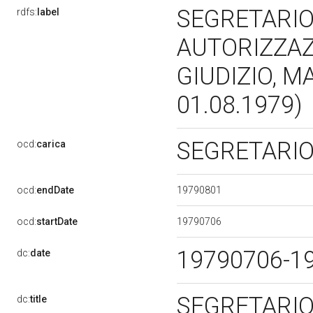
SEGRETARIO 
rdfs:
label
AUTORIZZAZ
GIUDIZIO, M
01.08.1979)
SEGRETARI
ocd:
carica
19790801
ocd:
endDate
19790706
ocd:
startDate
19790706-1
dc:
date
SEGRETARIO 
dc:
title