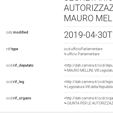
AUTORIZZAZI
MAURO MELLI
2019-04-30T
ods:
modified
rdf:
type
ocd:ufficioParlamentare
ufficio Parlamentare
ocd:
rif_deputato
<http://dati.camera.it/ocd/de
MAURO MELLINI, VIII Legislat
ocd:
rif_leg
<http://dati.camera.it/ocd/legi
Legislatura VIII della Repubb
ocd:
rif_organo
<http://dati.camera.it/ocd/or
GIUNTA PER LE AUTORIZZAZ