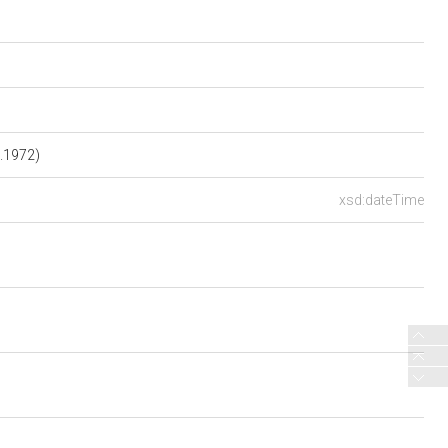
5.1972)
xsd:dateTime