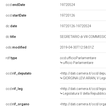
19720524
ocd:
endDate
19720126
ocd:
startDate
dc:
date
19720126-19720524
dc:
title
SEGRETARIO di VIII COMMISSIO
ods:
modified
2019-04-30T12:58:01Z
rdf:
type
ocd:ufficioParlamentare
ufficio Parlamentare
ocd:
rif_deputato
<http://dati.camera.it/ocd/dep
GIORGINA LEVI ARIAN, V Legis
ocd:
rif_leg
<http://dati.camera.it/ocd/legi
Legislatura V della Repubbli
ocd:
rif_organo
<http://dati.camera.it/ocd/or