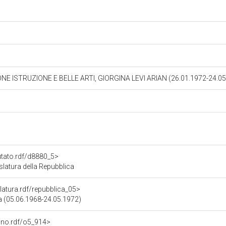
NE ISTRUZIONE E BELLE ARTI, GIORGINA LEVI ARIAN (26.01.1972-24.0
utato.rdf/d8880_5>
latura della Repubblica
slatura.rdf/repubblica_05>
ca (05.06.1968-24.05.1972)
gano.rdf/o5_914>