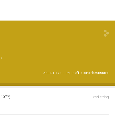
,
ufficioParlamentare
AN ENTITY OF TYPE:
5.1972)
xsd:string