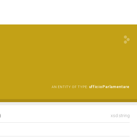
ufficioParlamentare
AN ENTITY OF TYPE:
)
xsd:string