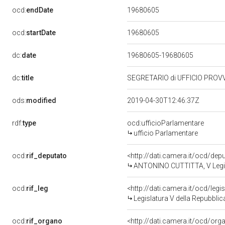
19680605
ocd:
endDate
19680605
ocd:
startDate
dc:
date
19680605-19680605
dc:
title
SEGRETARIO di UFFICIO PROVV
ods:
modified
2019-04-30T12:46:37Z
rdf:
type
ocd:ufficioParlamentare
ufficio Parlamentare
ocd:
rif_deputato
<http://dati.camera.it/ocd/dep
ANTONINO CUTTITTA, V Legis
ocd:
rif_leg
<http://dati.camera.it/ocd/legi
Legislatura V della Repubbli
ocd:
rif_organo
<http://dati.camera.it/ocd/or