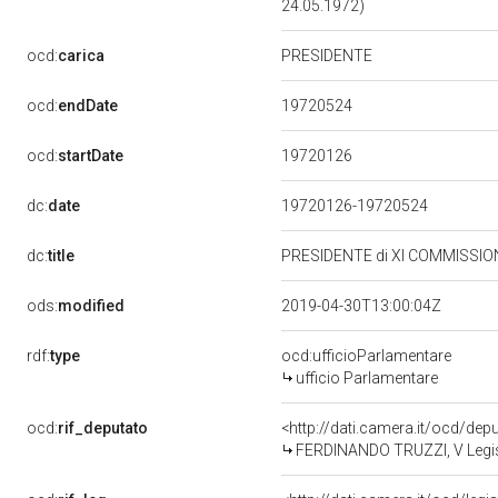
24.05.1972)
ocd:
carica
PRESIDENTE
19720524
ocd:
endDate
19720126
ocd:
startDate
dc:
date
19720126-19720524
dc:
title
PRESIDENTE di XI COMMISSIO
ods:
modified
2019-04-30T13:00:04Z
rdf:
type
ocd:ufficioParlamentare
ufficio Parlamentare
ocd:
rif_deputato
<http://dati.camera.it/ocd/dep
FERDINANDO TRUZZI, V Legisl