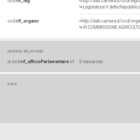
ocd:
rif_leg
<http://dati.camera.it/ocd/legi
Legislatura V della Repubbli
ocd:
rif_organo
<http://dati.camera.it/ocd/or
XI COMMISSIONE AGRICOLT
INVERSE RELATIONS
is
ocd:
rif_ufficioParlamentare
of
2 resources
DATA