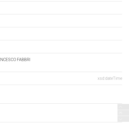
RANCESCO FABBRI
xsd:dateTime