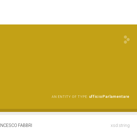
O
ufficioParlamentare
AN ENTITY OF TYPE:
RANCESCO FABBRI
xsd:string