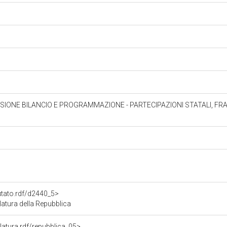
SIONE BILANCIO E PROGRAMMAZIONE - PARTECIPAZIONI STATALI, F
utato.rdf/d2440_5>
tura della Repubblica
slatura.rdf/repubblica_05>