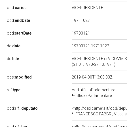
ocd:
carica
VICEPRESIDENTE
19711027
ocd:
endDate
19700121
ocd:
startDate
dc:
date
19700121-19711027
dc:
title
VICEPRESIDENTE di V COMMIS
(21.01.1970-27.10.1971)
ods:
modified
2019-04-30T13:00:03Z
rdf:
type
ocd:ufficioParlamentare
ufficio Parlamentare
ocd:
rif_deputato
<http://dati.camera.it/ocd/dep
FRANCESCO FABBRI, V Legisla
ocd:
rif_leg
<http://dati.camera.it/ocd/legi