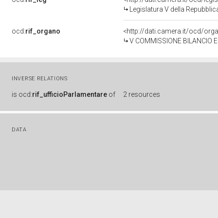
Legislatura V della Repubbli
ocd:
rif_organo
<http://dati.camera.it/ocd/or
V COMMISSIONE BILANCIO E
INVERSE RELATIONS
is
ocd:
rif_ufficioParlamentare
of
2 resources
DATA