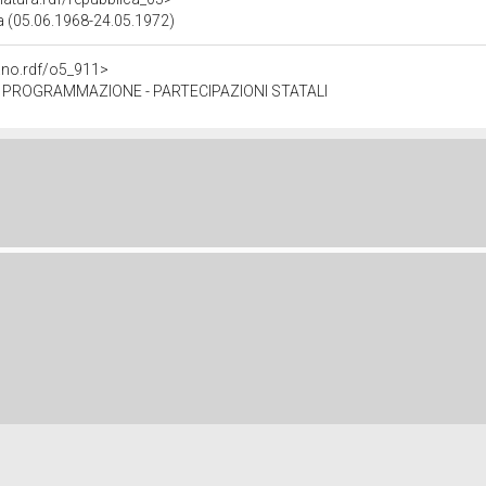
ca (05.06.1968-24.05.1972)
gano.rdf/o5_911>
 PROGRAMMAZIONE - PARTECIPAZIONI STATALI