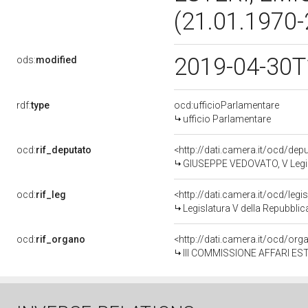
(21.01.1970
2019-04-30T
ods:
modified
rdf:
type
ocd:ufficioParlamentare
ufficio Parlamentare
ocd:
rif_deputato
<http://dati.camera.it/ocd/de
GIUSEPPE VEDOVATO, V Legisl
ocd:
rif_leg
<http://dati.camera.it/ocd/legi
Legislatura V della Repubbli
ocd:
rif_organo
<http://dati.camera.it/ocd/or
III COMMISSIONE AFFARI ES