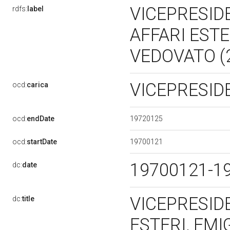
VICEPRESIDE
rdfs:
label
AFFARI ESTE
VEDOVATO (2
VICEPRESI
ocd:
carica
19720125
ocd:
endDate
19700121
ocd:
startDate
19700121-1
dc:
date
VICEPRESIDE
dc:
title
ESTERI, EM