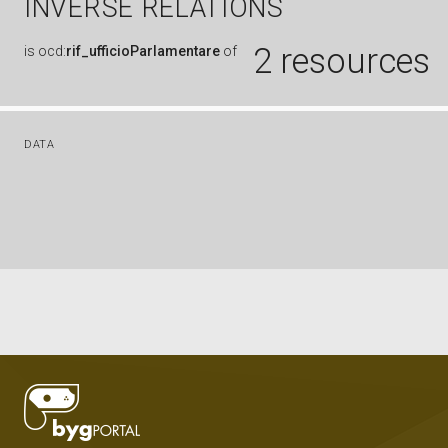
INVERSE RELATIONS
2 resources
is
ocd:
rif_ufficioParlamentare
of
DATA