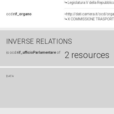
Legislatura V della Repubbli
ocd:
rif_organo
<http://dati.camera.it/ocd/or
X COMMISSIONE TRASPORTI 
INVERSE RELATIONS
2 resources
is
ocd:
rif_ufficioParlamentare
of
DATA