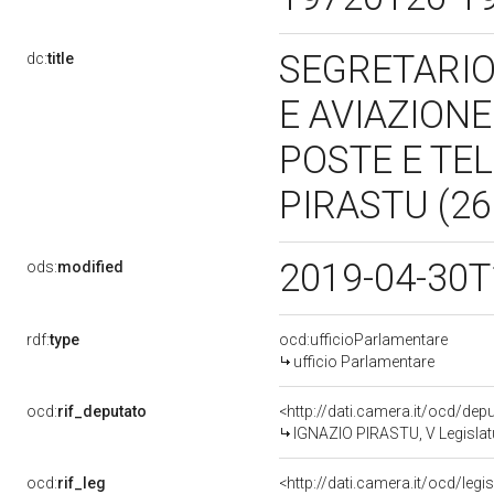
SEGRETARIO
dc:
title
E AVIAZIONE
POSTE E TE
PIRASTU (26
2019-04-30T
ods:
modified
rdf:
type
ocd:ufficioParlamentare
ufficio Parlamentare
ocd:
rif_deputato
<http://dati.camera.it/ocd/de
IGNAZIO PIRASTU, V Legislat
ocd:
rif_leg
<http://dati.camera.it/ocd/legi