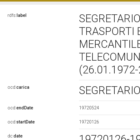
SEGRETARIO
rdfs:
label
TRASPORTI E
MERCANTILE
TELECOMUNI
(26.01.1972
SEGRETARI
ocd:
carica
19720524
ocd:
endDate
19720126
ocd:
startDate
19720126-1
dc:
date