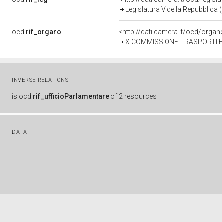
Legislatura V della Repubblica
ocd:
rif_organo
<http://dati.camera.it/ocd/orga
X COMMISSIONE TRASPORTI E 
INVERSE RELATIONS
is
ocd:
rif_ufficioParlamentare
of
2 resources
DATA