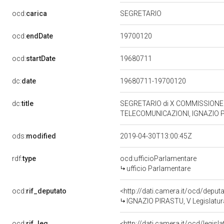
ocd:
carica
SEGRETARIO
19700120
ocd:
endDate
19680711
ocd:
startDate
dc:
date
19680711-19700120
dc:
title
SEGRETARIO di X COMMISSIONE 
TELECOMUNICAZIONI, IGNAZIO P
ods:
modified
2019-04-30T13:00:45Z
rdf:
type
ocd:ufficioParlamentare
ufficio Parlamentare
ocd:
rif_deputato
<http://dati.camera.it/ocd/depu
IGNAZIO PIRASTU, V Legislatur
ocd:
rif_leg
<http://dati.camera.it/ocd/legisl