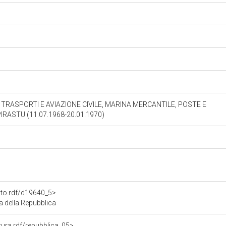
TRASPORTI E AVIAZIONE CIVILE, MARINA MERCANTILE, POSTE E
IRASTU (11.07.1968-20.01.1970)
tato.rdf/d19640_5>
a della Repubblica
atura.rdf/repubblica_05>