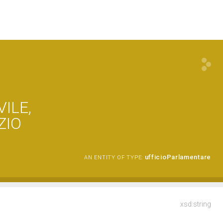
ILE,
ZIO
ufficioParlamentare
AN ENTITY OF TYPE:
xsd:string