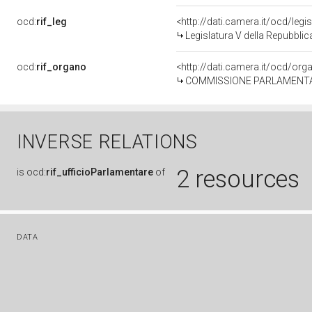
ocd:
rif_leg
<http://dati.camera.it/ocd/legi
Legislatura V della Repubbli
ocd:
rif_organo
<http://dati.camera.it/ocd/or
COMMISSIONE PARLAMENTARE PE
INVERSE RELATIONS
2 resources
is
ocd:
rif_ufficioParlamentare
of
DATA