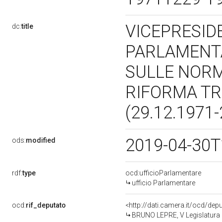
VICEPRESID
dc:
title
PARLAMENTA
SULLE NORM
RIFORMA TR
(29.12.1971
2019-04-30T
ods:
modified
rdf:
type
ocd:ufficioParlamentare
ufficio Parlamentare
ocd:
rif_deputato
<http://dati.camera.it/ocd/de
BRUNO LEPRE, V Legislatura 