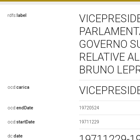
VICEPRESID
rdfs:
label
PARLAMENTA
GOVERNO S
RELATIVE A
BRUNO LEPRE
VICEPRESI
ocd:
carica
19720524
ocd:
endDate
19711229
ocd:
startDate
19711229-1
dc:
date