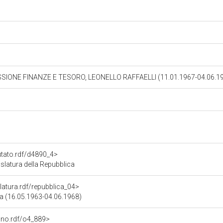
SIONE FINANZE E TESORO, LEONELLO RAFFAELLI (11.01.1967-04.06.1
utato.rdf/d4890_4>
slatura della Repubblica
slatura.rdf/repubblica_04>
ica (16.05.1963-04.06.1968)
gano.rdf/o4_889>