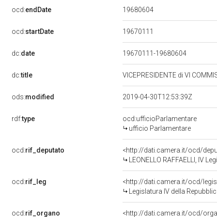
19680604
ocd:
endDate
19670111
ocd:
startDate
dc:
date
19670111-19680604
dc:
title
VICEPRESIDENTE di VI COMMIS
ods:
modified
2019-04-30T12:53:39Z
rdf:
type
ocd:ufficioParlamentare
ufficio Parlamentare
ocd:
rif_deputato
<http://dati.camera.it/ocd/dep
LEONELLO RAFFAELLI, IV Legi
ocd:
rif_leg
<http://dati.camera.it/ocd/legi
Legislatura IV della Repubbl
ocd:
rif_organo
<http://dati.camera.it/ocd/or