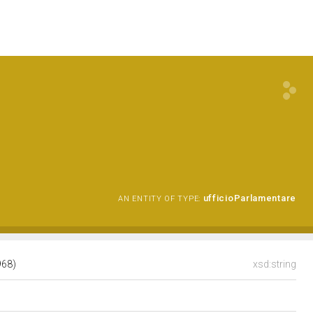
ufficioParlamentare
AN ENTITY OF TYPE:
968)
xsd:string