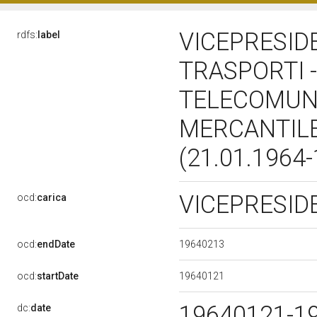
VICEPRESID
rdfs:
label
TRASPORTI -
TELECOMUNI
MERCANTILE
(21.01.1964
VICEPRESI
ocd:
carica
19640213
ocd:
endDate
19640121
ocd:
startDate
19640121-1
dc:
date