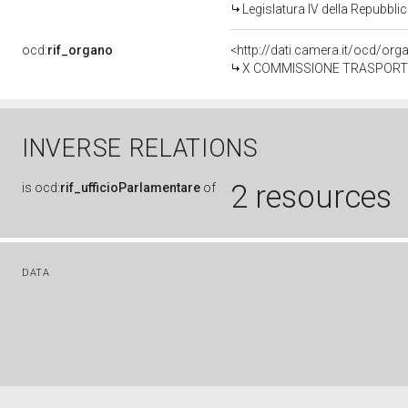
Legislatura IV della Repubbl
ocd:
rif_organo
<http://dati.camera.it/ocd/or
X COMMISSIONE TRASPORTI
INVERSE RELATIONS
2 resources
is
ocd:
rif_ufficioParlamentare
of
DATA