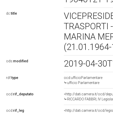
VICEPRESID
dc:
title
TRASPORTI 
MARINA MER
(21.01.1964
2019-04-30T
ods:
modified
rdf:
type
ocd:ufficioParlamentare
ufficio Parlamentare
ocd:
rif_deputato
<http://dati.camera.it/ocd/de
RICCARDO FABBRI, IV Legislat
ocd:
rif_leg
<http://dati.camera.it/ocd/legi