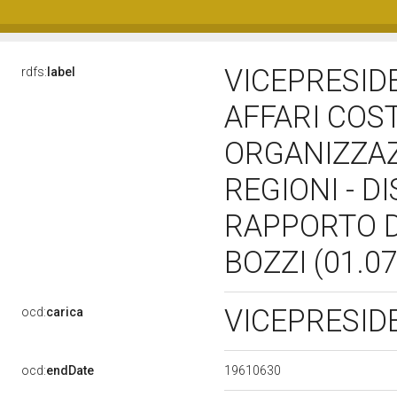
VICEPRESID
rdfs:
label
AFFARI COST
ORGANIZZAZ
REGIONI - D
RAPPORTO D
BOZZI (01.0
VICEPRESI
ocd:
carica
19610630
ocd:
endDate