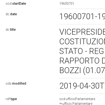
19600701
ocd:
startDate
19600701-1
dc:
date
VICEPRESIDE
dc:
title
COSTITUZIO
STATO - REG
RAPPORTO D
BOZZI (01.0
2019-04-30T
ods:
modified
rdf:
type
ocd:ufficioParlamentare
ufficio Parlamentare