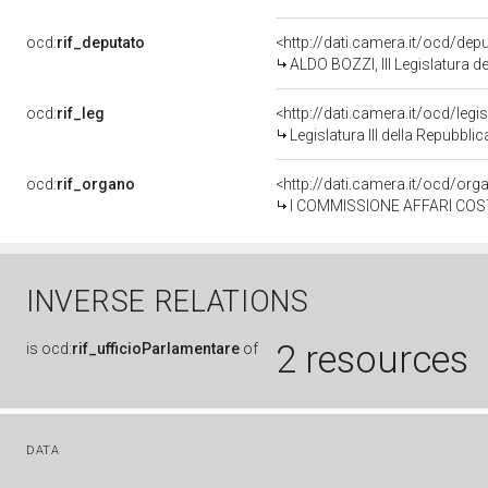
ocd:
rif_deputato
<http://dati.camera.it/ocd/dep
ALDO BOZZI, III Legislatura d
ocd:
rif_leg
<http://dati.camera.it/ocd/legi
Legislatura III della Repubbl
ocd:
rif_organo
<http://dati.camera.it/ocd/or
I COMMISSIONE AFFARI COSTITUZIONAL
INVERSE RELATIONS
2 resources
is
ocd:
rif_ufficioParlamentare
of
DATA