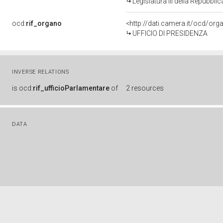
Legislatura III della Repubbl
ocd:
rif_organo
<http://dati.camera.it/ocd/or
UFFICIO DI PRESIDENZA
INVERSE RELATIONS
is
ocd:
rif_ufficioParlamentare
of
2 resources
DATA