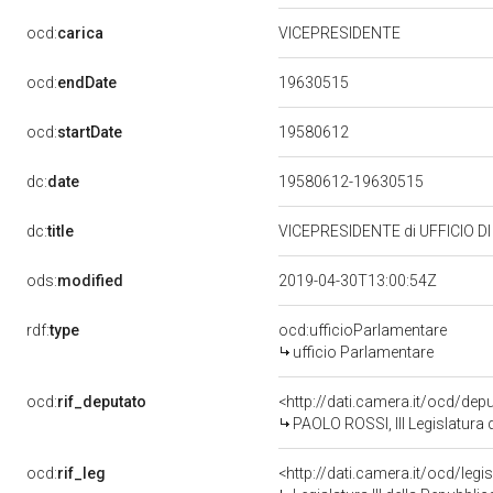
ocd:
carica
VICEPRESIDENTE
19630515
ocd:
endDate
19580612
ocd:
startDate
dc:
date
19580612-19630515
dc:
title
VICEPRESIDENTE di UFFICIO D
ods:
modified
2019-04-30T13:00:54Z
rdf:
type
ocd:ufficioParlamentare
ufficio Parlamentare
ocd:
rif_deputato
<http://dati.camera.it/ocd/de
PAOLO ROSSI, III Legislatura 
ocd:
rif_leg
<http://dati.camera.it/ocd/legi